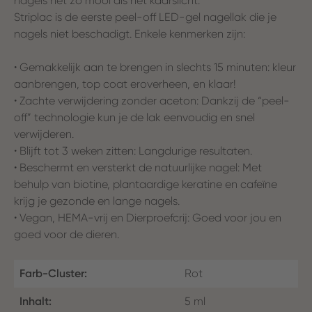
nagels net zo mooi als het kaarslicht.
Striplac is de eerste peel-off LED-gel nagellak die je
nagels niet beschadigt. Enkele kenmerken zijn:
• Gemakkelijk aan te brengen in slechts 15 minuten: kleur
aanbrengen, top coat eroverheen, en klaar!
• Zachte verwijdering zonder aceton: Dankzij de “peel-
off” technologie kun je de lak eenvoudig en snel
verwijderen.
• Blijft tot 3 weken zitten: Langdurige resultaten.
• Beschermt en versterkt de natuurlijke nagel: Met
behulp van biotine, plantaardige keratine en cafeïne
krijg je gezonde en lange nagels.
• Vegan, HEMA-vrij en Dierproefcrij: Goed voor jou en
goed voor de dieren.
Farb-Cluster:
Rot
Inhalt:
5 ml