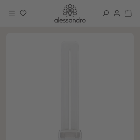
Ga naar de hoofdinhoud
Je hebt 0 items op je verlanglijstje
Win
Afbeeldingengalerij overslaan