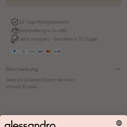
30 Tage Rückgaberecht
Versandfertig in 24-48h
Jetzt shoppen - bezahlen in 30 Tagen
Beschreibung
Seasons Groeten Elastic Red Red
Inhoud: 10 stuks