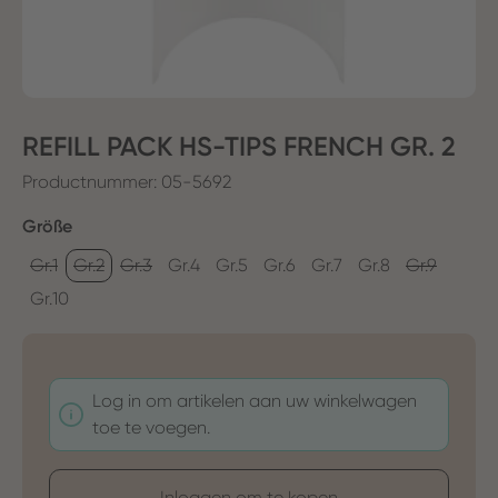
REFILL PACK HS-TIPS FRENCH GR. 2
Productnummer:
05-5692
Selecteer
Größe
Gr.1
Gr.2
Gr.3
Gr.4
Gr.5
Gr.6
Gr.7
Gr.8
Gr.9
Gr.10
Log in om artikelen aan uw winkelwagen
toe te voegen.
Inloggen om te kopen