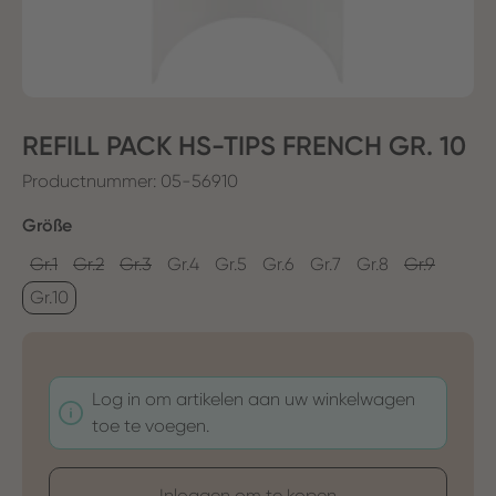
REFILL PACK HS-TIPS FRENCH GR. 10
Productnummer:
05-56910
Selecteer
Größe
Gr.1
Gr.2
Gr.3
Gr.4
Gr.5
Gr.6
Gr.7
Gr.8
Gr.9
Gr.10
Log in om artikelen aan uw winkelwagen
toe te voegen.
Inloggen om te kopen