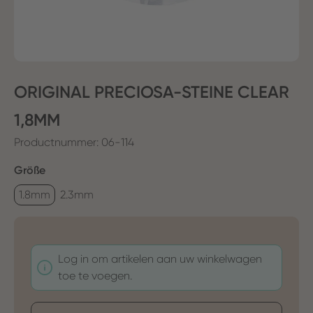
ORIGINAL PRECIOSA-STEINE CLEAR
1,8MM
Productnummer:
06-114
Selecteer
Größe
1.8mm
2.3mm
Log in om artikelen aan uw winkelwagen
toe te voegen.