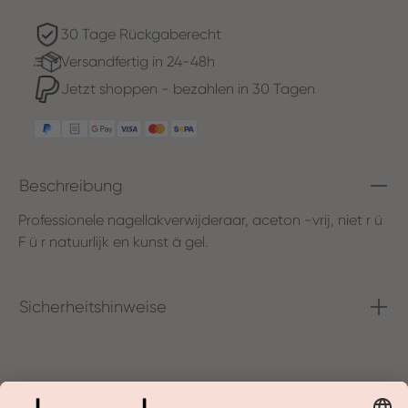
30 Tage Rückgaberecht
Versandfertig in 24-48h
Jetzt shoppen - bezahlen in 30 Tagen
Beschreibung
Professionele nagellakverwijderaar, aceton -vrij, niet r ü
F ü r natuurlijk en kunst ä gel.
Sicherheitshinweise