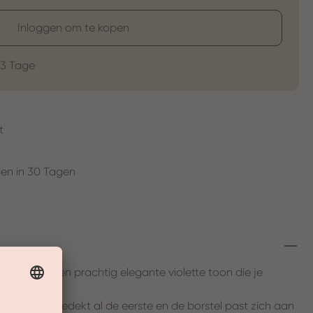
Inloggen om te kopen
-3 Tage
t
en in 30 Tagen
 mallow - een prachtig elegante violette toon die je
ert.
tige mauve bedekt al de eerste en de borstel past zich aan