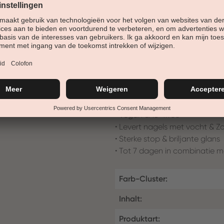
de nagelvorm aan.
nagellak voor kunst en natuur
deze nagellak een zeer hoge d
ontwerpdeksel en geïntegreerde
• bedekkende, stralende kleur
• Verbetering van het nagelo
• zachte, romige textuur
• Vegan & 18-frree
• Levert nagels met vocht & Z
• Sterke stop & briljante glans
• Tot 7 dagen in combinatie m
Farb-Cluster:
Inhalt:
Produktart: