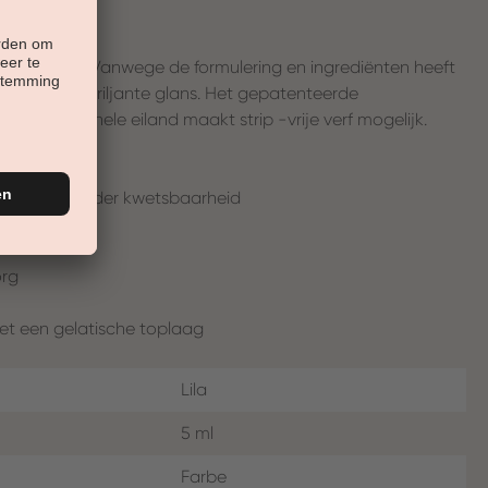
lijke nagels. Vanwege de formulering en ingrediënten heeft
ekking en briljante glans. Het gepatenteerde
 professionele eiland maakt strip -vrije verf mogelijk.
ppervlak, minder kwetsbaarheid
org
et een gelatische toplaag
Lila
5 ml
Farbe