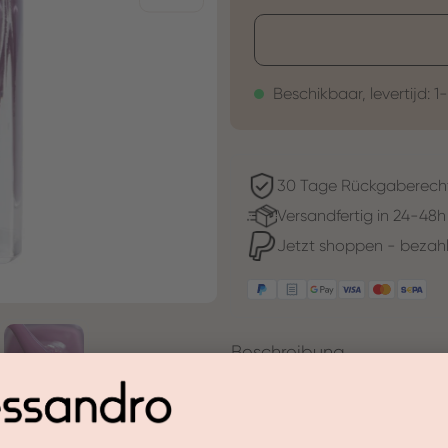
Beschikbaar, levertijd: 1
30 Tage Rückgaberech
Versandfertig in 24-48h
Jetzt shoppen - bezahl
Beschreibung
mauve is de kleur van de wilde
vingernagels voorzichtig flatte
De gekleurde verf in zijdeach