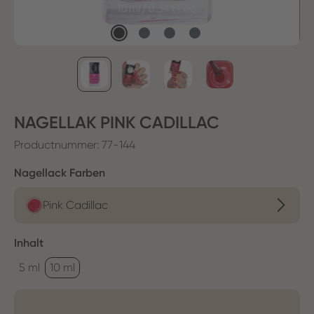
NAGELLAK PINK CADILLAC
Productnummer:
77-144
Selecteer
Nagellack Farben
Pink Cadillac
Selecteer
Inhalt
5 ml
10 ml