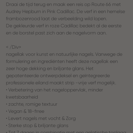
Draai de tijd terug en maak een reis op Route 66 met
Audrey Hepburn in Pink Cadillac. De verf in een hemelse
frambozenrood laat de verbeelding wild lopen.
De gekleurde verf in roze Cadillac bedekt al de eerste
en de borstel past zich aan de nagelvorm aan.
< /Div>
nagellak voor kunst en natuurlijke nagels. Vanwege de
formulering en ingrediënten heeft deze nagellak een
zeer hoge dekking en briljante glans. Het
gepatenteerde ontwerpdeksel en geïntegreerde
professionele eiland maakt strip -vrije verf mogelijk.
• Verbetering van het nageloppervlak, minder
kwetsbaarheid
• zachte, romige textuur
• Vegan & 18-frree
• Levert nagels met vocht & Zorg
• Sterke stop & briljante glans
• Tot 7 dagen in combinatie met een gelatische toplaag