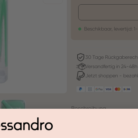
Beschikbaar, levertijd: 1
30 Tage Rückgaberech
Versandfertig in 24-48h
Jetzt shoppen - bezahl
Beschreibung
Goede stemming magie-dat is 
zomernieuwkomer.
De gekleurde verf in Mr. Bamb