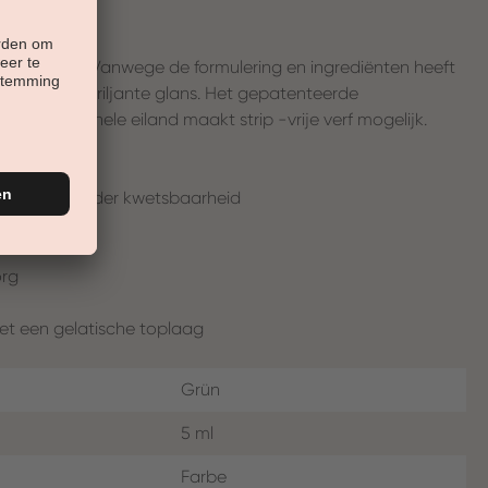
lijke nagels. Vanwege de formulering en ingrediënten heeft
ekking en briljante glans. Het gepatenteerde
 professionele eiland maakt strip -vrije verf mogelijk.
ppervlak, minder kwetsbaarheid
org
et een gelatische toplaag
Grün
5 ml
Farbe