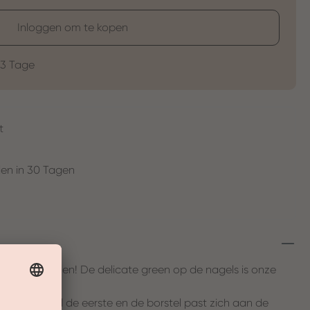
Inloggen om te kopen
-3 Tage
t
en in 30 Tagen
wat we willen! De delicate green op de nagels is onze
oo bedekt al de eerste en de borstel past zich aan de