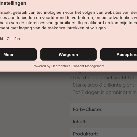
nagelvorm aan.
nagellak voor kunst en natuur
deze nagellak een zeer hoge d
ontwerpdeksel en geïntegreerde
• bedekkende, stralende kleur
• Verbetering van het nagelo
• zachte, romige textuur
• Vegan & 18-frree
• Levert nagels met vocht & Z
• Sterke stop & briljante glans
• Tot 7 dagen in combinatie m
Farb-Cluster:
Inhalt:
Produktart: