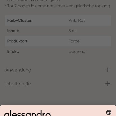
• Tot 7 dagen in combinatie met een gelatische toplaag
Farb-Cluster:
Pink, Rot
Inhalt:
5 ml
Produktart:
Farbe
Effekt:
Deckend
Anwendung
Inhaltsstoffe