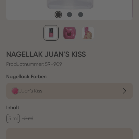
NAGELLAK JUAN'S KISS
Productnummer:
59-909
Selecteer
Nagellack Farben
Juan's Kiss
Selecteer
Inhalt
5 ml
10 ml