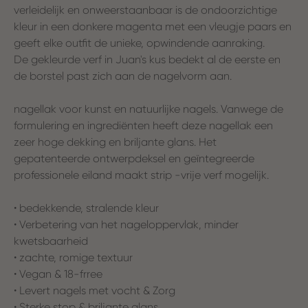
verleidelijk en onweerstaanbaar is de ondoorzichtige
kleur in een donkere magenta met een vleugje paars en
geeft elke outfit de unieke, opwindende aanraking.
De gekleurde verf in Juan's kus bedekt al de eerste en
de borstel past zich aan de nagelvorm aan.
nagellak voor kunst en natuurlijke nagels. Vanwege de
formulering en ingrediënten heeft deze nagellak een
zeer hoge dekking en briljante glans. Het
gepatenteerde ontwerpdeksel en geïntegreerde
professionele eiland maakt strip -vrije verf mogelijk.
• bedekkende, stralende kleur
• Verbetering van het nageloppervlak, minder
kwetsbaarheid
• zachte, romige textuur
• Vegan & 18-frree
• Levert nagels met vocht & Zorg
• Sterke stop & briljante glans