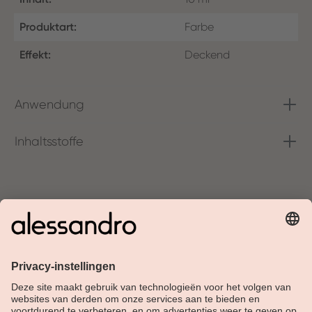
Produktart:
Farbe
Effekt:
Deckend
Anwendung
Inhaltsstoffe
Over Alessandro