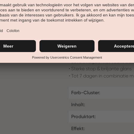
dnagellack voor kunst en natu
heeft deze nagellak een zeer 
ontwerpdeksel en geïntegreerde
• bedekkende, stralende kleur
• Verbetering van het nagelo
• zachte, romige textuur
• Vegan & 18-frree
• Levert nagels met vocht & Z
• Sterke stop & briljante glans
• Tot 7 dagen in combinatie m
Farb-Cluster:
Inhalt:
Produktart:
Effekt: