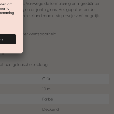
urlijke nagels. Vanwege de formulering en ingrediënten
hoge dekking en briljante glans. Het gepatenteerde
 professionele eiland maakt strip -vrije verf mogelijk.
ppervlak, minder kwetsbaarheid
org
et een gelatische toplaag
Grün
10 ml
Farbe
Deckend