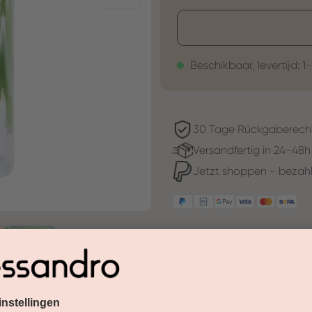
Beschikbaar, levertijd: 1
30 Tage Rückgaberech
Versandfertig in 24-48h
Jetzt shoppen - bezahl
Beschreibung
lekker! De avocado-groene he
zomeroutfit de smaakvolle koe