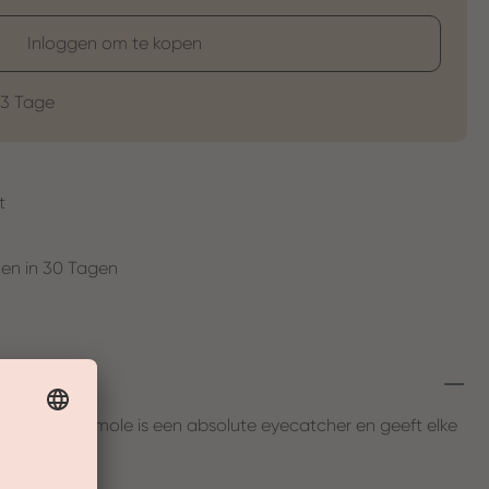
Inloggen om te kopen
-3 Tage
t
en in 30 Tagen
ilige guacamole is een absolute eyecatcher en geeft elke
lte!