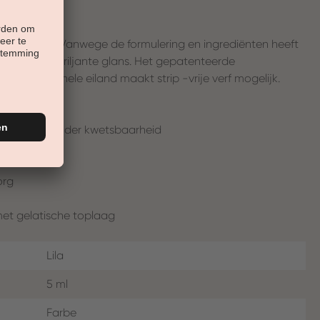
lijke nagels. Vanwege de formulering en ingrediënten heeft
ekking en briljante glans. Het gepatenteerde
 professionele eiland maakt strip -vrije verf mogelijk.
ppervlak, minder kwetsbaarheid
org
met gelatische toplaag
Lila
5 ml
Farbe