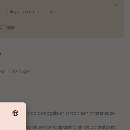
Inloggen om te kopen
-3 Tage
t
en in 30 Tagen
zondig mooi uit op de nagels en straalt een mysterieuze
in bedekt al na de eerste toepassing en de borstel past