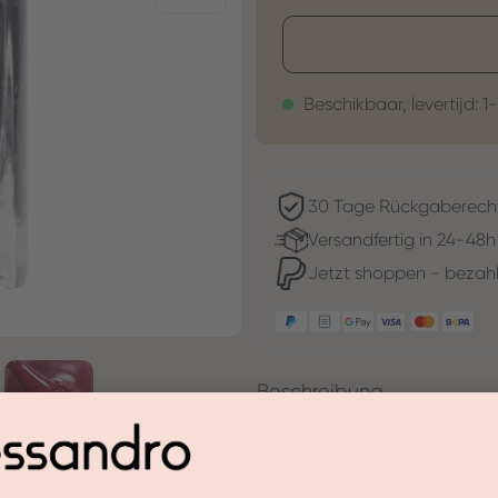
Beschikbaar, levertijd: 1
30 Tage Rückgaberech
Versandfertig in 24-48h
Jetzt shoppen - bezahl
Beschreibung
Ultra -Red Black Red ziet er 
vleugje sensuele magie uit.
De gekleurde verf in Dark Rub