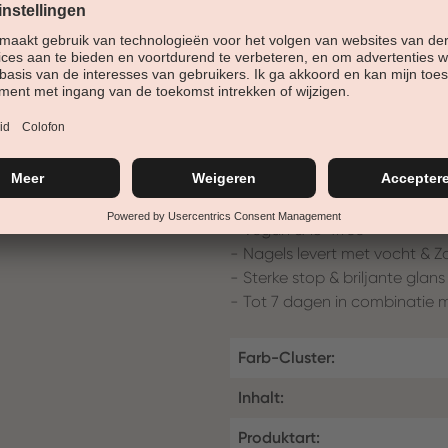
zich aan de nagelvorm aan.
nagellak voor kunst en natuur
deze nagellak een zeer hoge d
ontwerpdeksel en geïntegreerde
- Bekleding, stralende kleur
- Verbetering van het nagelo
- zachte, romige textuur
- Vegan & 18-frree
- Nagels levert met vocht & Z
- Sterke stop & briljante glans
- Tot 7 dagen in combinatie 
Farb-Cluster:
Inhalt:
Produktart: