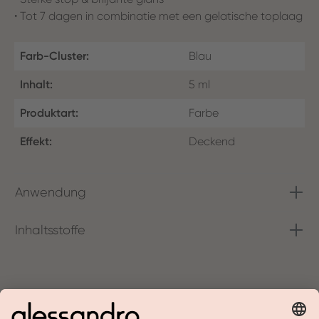
• Tot 7 dagen in combinatie met een gelatische toplaag
Farb-Cluster:
Blau
Inhalt:
5 ml
Produktart:
Farbe
Effekt:
Deckend
Anwendung
Inhaltsstoffe