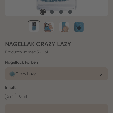
NAGELLAK CRAZY LAZY
Productnummer:
59-161
Selecteer
Nagellack Farben
Crazy Lazy
Selecteer
Inhalt
5 ml
10 ml