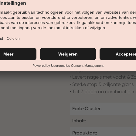
zich aan de nagelvorm aan.
nagellak voor kunst en natuur
deze nagellak een zeer hoge d
ontwerpdeksel en geïntegreerde
• bedekkende, stralende kleur
• Verbetering van het nagelo
• zachte, romige textuur
• Vegan & 18-frree
• Levert nagels met vocht & Z
• Sterke stop & briljante glans
• Tot 7 dagen in combinatie m
Farb-Cluster:
Inhalt:
Produktart: