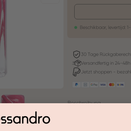
Beschikbaar, levertijd: 1
30 Tage Rückgaberech
Versandfertig in 24-48h
Jetzt shoppen - bezahl
Beschreibung
Wees mijn kersen, kersendame
rechtstreeks in onweerstaanba
De gekleurde verf in Cherry C