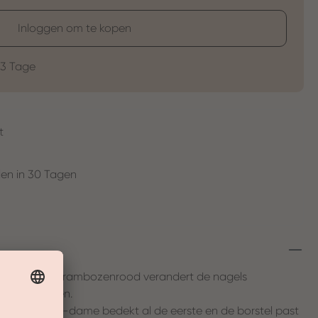
Inloggen om te kopen
-3 Tage
t
en in 30 Tagen
! De sterke frambozenrood verandert de nagels
re lekkernijen.
herer Cherer -dame bedekt al de eerste en de borstel past