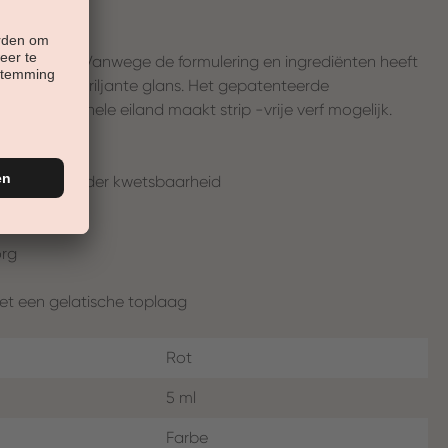
lijke nagels. Vanwege de formulering en ingrediënten heeft
ekking en briljante glans. Het gepatenteerde
 professionele eiland maakt strip -vrije verf mogelijk.
ppervlak, minder kwetsbaarheid
org
et een gelatische toplaag
Rot
5 ml
Farbe