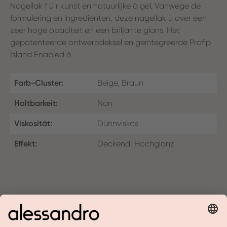
Nagellak f ü r kunst en natuurlijke ä gel. Vanwege de
formulering en ingrediënten, deze nagellak ü over een
zeer hoge opaciteit en een briljante glans. Het
gepatenteerde ontwerpdeksel en geïntegreerde Profip
Island Enabled ö
Farb-Cluster:
Beige, Braun
Haltbarkeit:
Non
Viskosität:
Dünnviskos
Effekt:
Deckend, Hochglanz