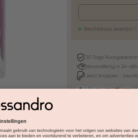
Beschikbaar, levertijd: 1
30 Tage Rückgaberech
Versandfertig in 24-48h
Jetzt shoppen - bezahl
Beschreibung
De nagellak met stijlvolle acc
Enorme dekking door H ö chstm
houdbaarheid. Ultieme glans.