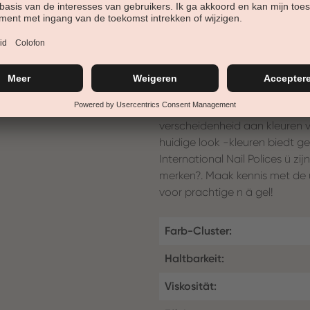
nagellak van Alessandro Inter
verf zijn niet alleen van de be
wetenschappelijke formules. D
gebruik van verlegen stoffen
Paraben en Xylol.
Fantastische kleuren:
Of L ä Ssigen Power Girl of o
verscheidenheid aan kleuren va
huidige look -kleuren biedt ge
International Nail Polices ü z
merken?. Maak kennis met de
voor prachtige n ä gel!
Farb-Cluster:
Haltbarkeit:
Viskosität: