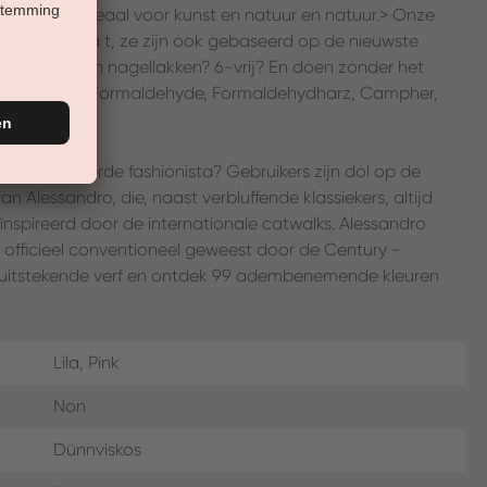
national is ideaal voor kunst en natuur en natuur.> Onze
ste kwaliteit ä t, ze zijn ook gebaseerd op de nieuwste
us zijn er ben nagellakken? 6-vrij? En doen zonder het
 zoals Toluol, Formaldehyde, Formaldehydharz, Campher,
ngecompliceerde fashionista? Gebruikers zijn dol op de
n Alessandro, die, naast verbluffende klassiekers, altijd
ïnspireerd door de internationale catwalks. Alessandro
ijn officieel conventioneel geweest door de Century -
 uitstekende verf en ontdek 99 adembenemende kleuren
Lila, Pink
Non
Dünnviskos