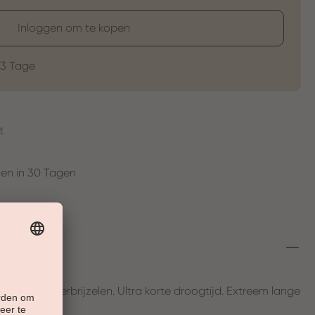
Inloggen om te kopen
-3 Tage
t
en in 30 Tagen
enten:
 ö Geen verbrijzelen. Ultra korte droogtijd. Extreem lange