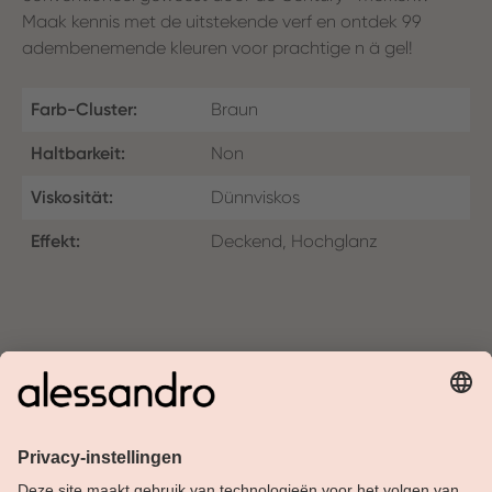
Maak kennis met de uitstekende verf en ontdek 99
adembenemende kleuren voor prachtige n ä gel!
Farb-Cluster:
Braun
Haltbarkeit:
Non
Viskosität:
Dünnviskos
Effekt:
Deckend, Hochglanz