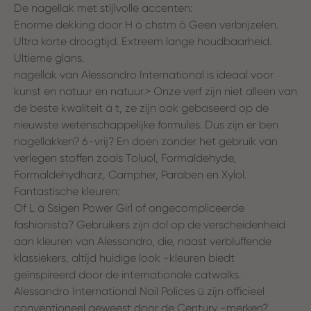
De nagellak met stijlvolle accenten:
Enorme dekking door H ö chstm ö Geen verbrijzelen.
Ultra korte droogtijd. Extreem lange houdbaarheid.
Ultieme glans.
nagellak van Alessandro International is ideaal voor
kunst en natuur en natuur.> Onze verf zijn niet alleen van
de beste kwaliteit ä t, ze zijn ook gebaseerd op de
nieuwste wetenschappelijke formules. Dus zijn er ben
nagellakken? 6-vrij? En doen zonder het gebruik van
verlegen stoffen zoals Toluol, Formaldehyde,
Formaldehydharz, Campher, Paraben en Xylol.
Fantastische kleuren:
Of L ä Ssigen Power Girl of ongecompliceerde
fashionista? Gebruikers zijn dol op de verscheidenheid
aan kleuren van Alessandro, die, naast verbluffende
klassiekers, altijd huidige look -kleuren biedt
geïnspireerd door de internationale catwalks.
Alessandro International Nail Polices ü zijn officieel
conventioneel geweest door de Century -merken?.