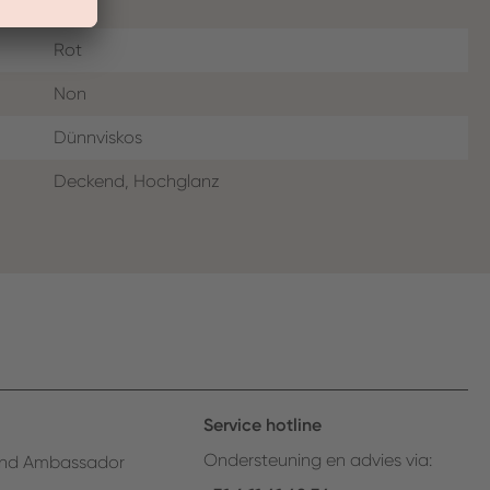
Rot
Non
Dünnviskos
Deckend, Hochglanz
Service hotline
Ondersteuning en advies via:
nd Ambassador