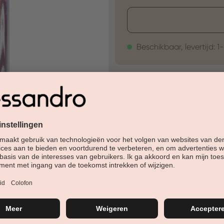
Beschikbaar, levertijd: 1
30 Tage Rückgaberech
Versandfertig in 24-48h
Jetzt shoppen - bezahl
Beschreibung
Nagellak f ü r kunst en natuur
nagellak ü over een zeer hoge
ontwerpdeksel en geïntegreer