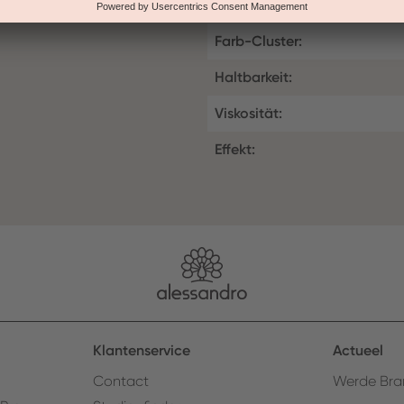
Farb-Cluster:
Haltbarkeit:
Viskosität:
Effekt:
Klantenservice
Actueel
Contact
Werde Bra