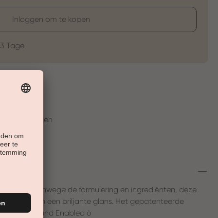
Inloggen om te kopen
-3 Tage
t
en in 30 Tagen
lijke ä gel. Vanwege de formulering en ingrediënten, deze
 opaciteit en een briljante glans. Het gepatenteerde
de Profip Island Enabled ö