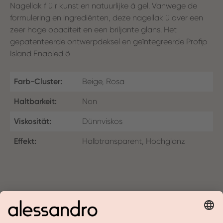
Nagellak f ü r kunst en natuurlijke ä gel. Vanwege de
formulering en ingrediënten, deze nagellak ü over een
zeer hoge opaciteit en een briljante glans. Het
gepatenteerde ontwerpdeksel en geïntegreerde Profip
Island Enabled ö
Farb-Cluster:
Beige, Rosa
Haltbarkeit:
Non
Viskosität:
Dünnviskos
Effekt:
Halbtransparent, Hochglanz