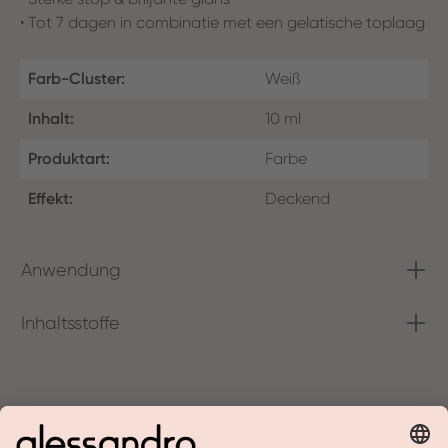
• Tot 7 dagen in combinatie met een gelatische toplaag
Farb-Cluster:
Weiß
Inhalt:
10 ml
Produktart:
Farbe
Effekt:
Deckend
Anwendung
Inhaltsstoffe