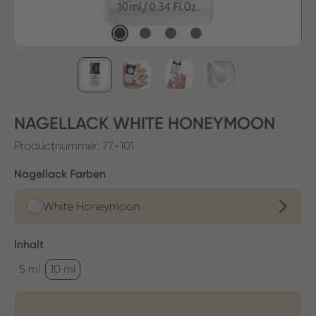
NAGELLACK WHITE HONEYMOON
Productnummer:
77-101
Selecteer
Nagellack Farben
White Honeymoon
Selecteer
Inhalt
5 ml
10 ml