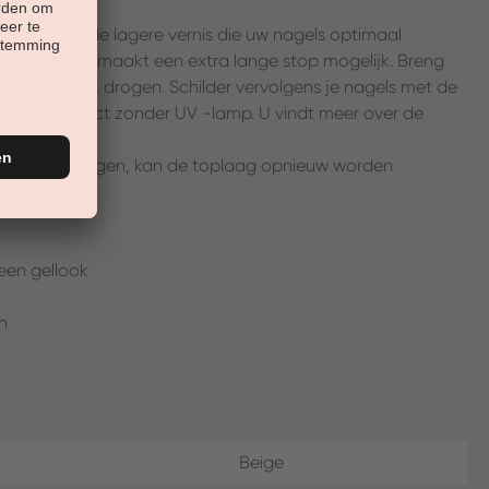
 basis van de lagere vernis die uw nagels optimaal
. De adhesie maakt een extra lange stop mogelijk. Breng
n en laat het drogen. Schilder vervolgens je nagels met de
 met geleffect zonder UV -lamp. U vindt meer over de
der te verlengen, kan de toplaag opnieuw worden
 een gellook
n
Beige