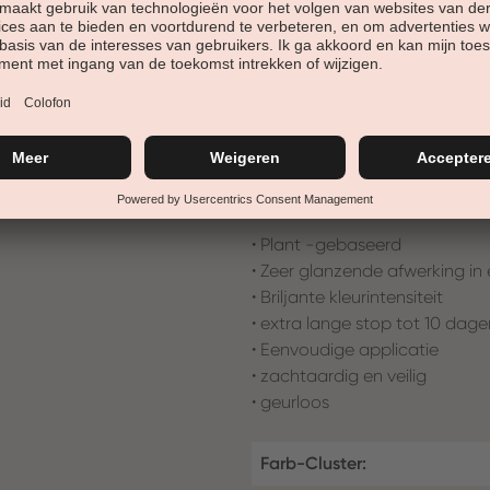
Opmerking: gebruik de hybride
voorbereidt op de kleurenverf
vervolgens de kleurhybride aa
reactieve toplaag hybride top
instructies op: User Notes
Tip: Om de duurzaamheid ver
geschilderd zoals u wilt.
• Plant -gebaseerd
• Zeer glanzende afwerking in
• Briljante kleurintensiteit
• extra lange stop tot 10 dage
• Eenvoudige applicatie
• zachtaardig en veilig
• geurloos
Farb-Cluster: