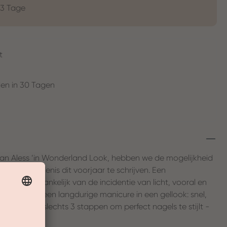
-3 Tage
t
en in 30 Tagen
van Aless ’in Wonderland Look, hebben we de mogelijkheid
e geschiedenis dit voorjaar te schrijven. Een
on, die, afhankelijk van de incidentie van licht, vooral en
ossing voor een langdurige manicure in een gellook: snel,
raten. In slechts 3 stappen om perfect nagels te stijlt -
belooft!