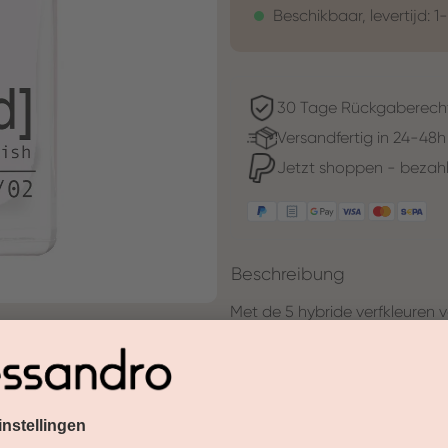
Beschikbaar, levertijd: 1
30 Tage Rückgaberech
Versandfertig in 24-48h
Jetzt shoppen - bezahl
Beschreibung
Met de 5 hybride verfkleuren 
om onze eigen sprookjesachtig
veranderende delicate witte to
bijna magisch glinstert.De opl
eenvoudig en zonder extra appa
de nagellak die doet wat het 