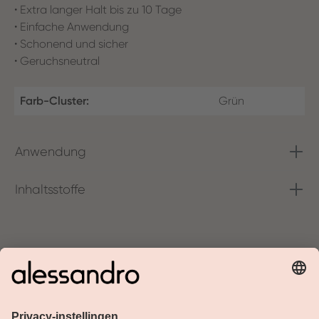
• Extra langer Halt bis zu 10 Tage
• Einfache Anwendung
• Schonend und sicher
• Geruchsneutral
Farb-Cluster:
Grün
Anwendung
Inhaltsstoffe