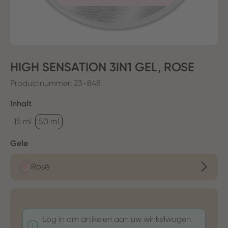
HIGH SENSATION 3IN1 GEL, ROSE
Productnummer:
23-848
Selecteer
Inhalt
15 ml
50 ml
Selecteer
Gele
Rosé
Log in om artikelen aan uw winkelwagen