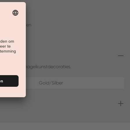
t
en in 30 Tagen
leuren voor nagelkunstdecoraties.
Gold/Silber