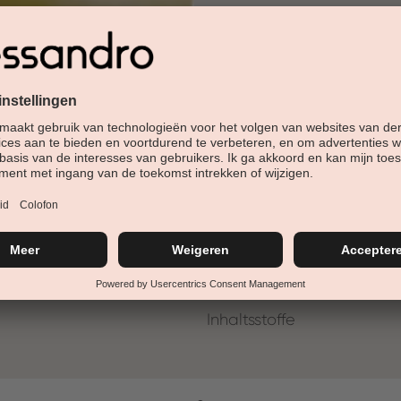
30 Tage Rückgaberech
Versandfertig in 24-48h
Jetzt shoppen - bezahl
Beschreibung
Mini metalen parels, gouden k
Farb-Cluster:
Inhaltsstoffe