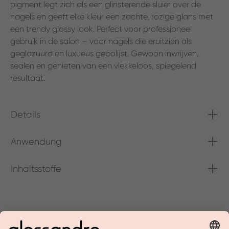
pigment legt zich als een glinsterende sluier over de
nagels en geeft elke kleur een zachte, rozige glans met
een trendy glossy look. Perfect voor professioneel
gebruik in de salon – voor nagels die eruitzien als
geglazuurd en luxueus gepolijst. Gewoon inwrijven,
sealen en genieten van een vlekkeloos, spiegelend
resultaat.
Details
Anwendung
Inhaltsstoffe