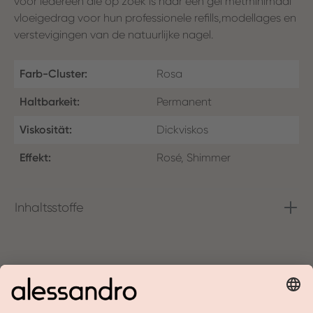
voor iedereen die op zoek is naar een gel metminimaal
vloeigedrag voor hun professionele refills,modellages en
verstevigingen van de natuurlijke nagel.
Farb-Cluster:
Rosa
Haltbarkeit:
Permanent
Viskosität:
Dickviskos
Effekt:
Rosé, Shimmer
Inhaltsstoffe