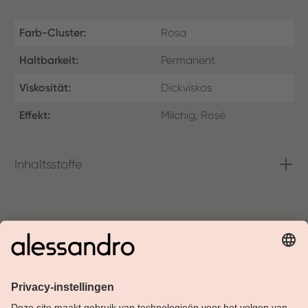
Farb-Cluster:
Rosa
Haltbarkeit:
Permanent
Viskosität:
Dickviskos
Effekt:
Milchig, Rosé
Inhaltsstoffe