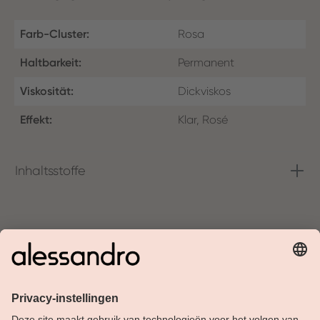
Farb-Cluster:
Rosa
Haltbarkeit:
Permanent
Viskosität:
Dickviskos
Effekt:
Klar, Rosé
Inhaltsstoffe