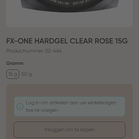
FX-ONE HARDGEL CLEAR ROSE 15G
Productnummer:
02-444
Selecteer
Gramm
15 g
50 g
Log in om artikelen aan uw winkelwagen
toe te voegen.
Inloggen om te kopen