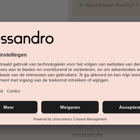
Beschikbaar, levertijd: 1
30 Tage Rückgaberech
Versandfertig in 24-48h
Jetzt shoppen - bezahl
Beschreibung
Soft Peach Shimmer is een zach
warme en subtiele uitstraling.
perzikbloesems met een vleugj
Inhaltsstoffe