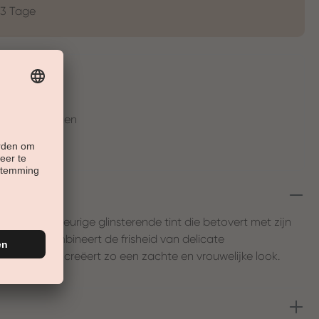
-3 Tage
t
en in 30 Tagen
te, perzikkleurige glinsterende tint die betovert met zijn
 De kleur combineert de frisheid van delicate
e crème en creëert zo een zachte en vrouwelijke look.