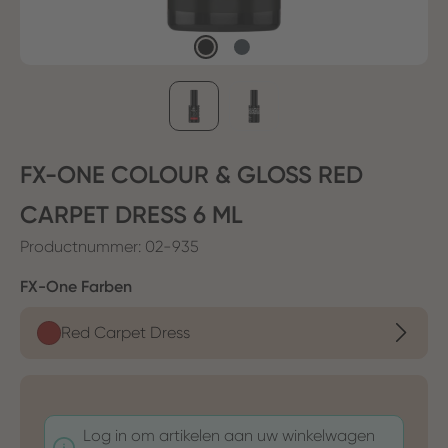
FX-ONE COLOUR & GLOSS RED
CARPET DRESS 6 ML
Productnummer:
02-935
Selecteer
FX-One Farben
Red Carpet Dress
Log in om artikelen aan uw winkelwagen