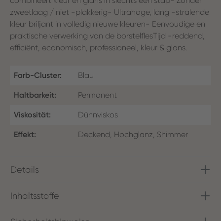
combineert kleur en glans in slechts één stap- Zonder
zweetlaag / niet -plakkerig- Ultrahoge, lang -stralende
kleur briljant in volledig nieuwe kleuren- Eenvoudige en
praktische verwerking van de borstelflesTijd -reddend,
efficiënt, economisch, professioneel, kleur & glans.
Farb-Cluster:
Blau
Haltbarkeit:
Permanent
Viskosität:
Dünnviskos
Effekt:
Deckend, Hochglanz, Shimmer
Details
Inhaltsstoffe