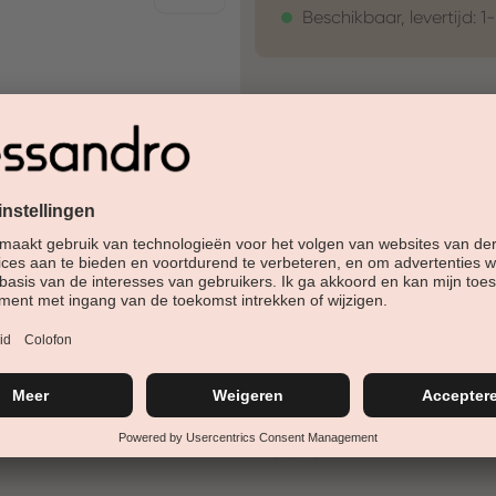
Beschikbaar, levertijd: 1
30 Tage Rückgaberech
Versandfertig in 24-48h
Jetzt shoppen - bezahl
Beschreibung
Een stijlvolle roodtint met fi
vrouwelijk en verfijnd – voor 
Details