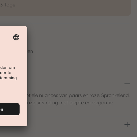
-3 Tage
t
en in 30 Tagen
jne glans en subtiele nuances van paars en roze. Sprankelend,
een glamoureuze uitstraling met diepte en elegantie.