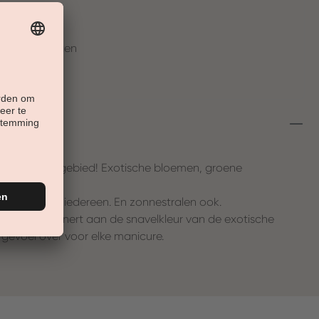
t
en in 30 Tagen
schoonheidsgebied! Exotische bloemen, groene
:
andacht van iedereen. En zonnestralen ook.
e toon herinnert aan de snavelkleur van de exotische
 gevoel over voor elke manicure.