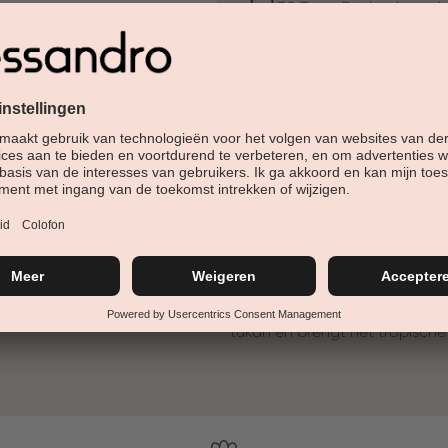
30 Tage Rückgaberech
Versandfertig in 24-48h
Jetzt shoppen - bezahl
Beschreibung
Welkom in de jungle
Is het motto in de mode- en 
palmtakken en zoete vruchten
Deze kleuren trekken nu de a
Exotic Tucan! De warme oranj
tukan en brengt het tropische