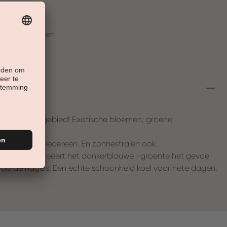
t
en in 30 Tagen
schoonheidsgebied! Exotische bloemen, groene
:
andacht van iedereen. En zonnestralen ook.
ijke uiterlijk creëert het donkerblauwe -groente het gevoel
 op de nagels. Een echte schoonheid koel voor hete dagen.