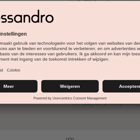
30 Tage Rückgaberech
Versandfertig in 24-48h
Jetzt shoppen - bezahl
Beschreibung
Welkom in de jungle
Is het motto in de mode- en 
palmtakken en zoete vruchten
Deze kleuren trekken nu de a
Koelbladeren! Met zijn natuurl
van veiligheid en ontspanning