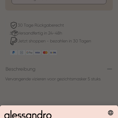
30 Tage Rückgaberecht
Versandfertig in 24-48h
Jetzt shoppen - bezahlen in 30 Tagen
Beschreibung
Vervangende vizieren voor gezichtsmasker 5 stuks