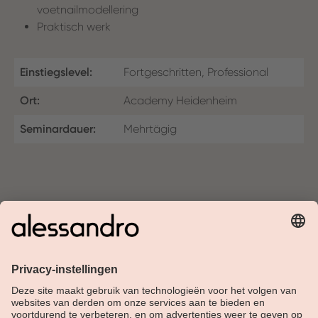
voetnailmodellering
Praktisch werk
Einstiegslevel:
Fortgeschritten, Professional
Ort:
Academy Heidenheim
Seminardauer:
Mehrtägig
Over Alessandro