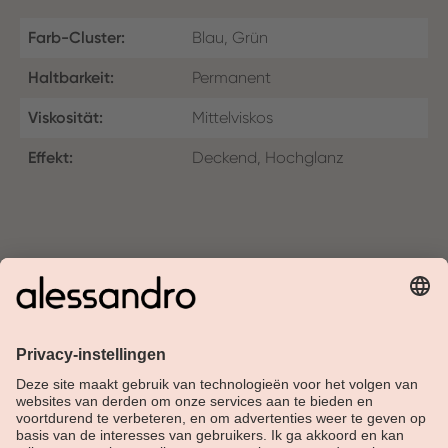
Farb-Cluster:
Blau, Grün
Haltbarkeit:
Permanent
Viskosität:
Mittelviskos
Effekt:
Deckend, Hochglanz
Over Alessandro
Shop