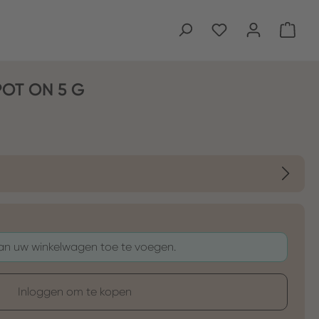
Wink
POT ON 5 G
aan uw winkelwagen toe te voegen.
Inloggen om te kopen