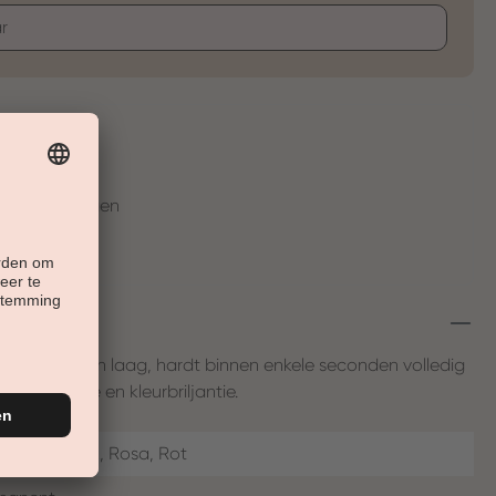
r
t
en in 30 Tagen
ls dekt in één laag, hardt binnen enkele seconden volledig
pigmentatie en kleurbriljantie.
/Silber, Pink, Rosa, Rot