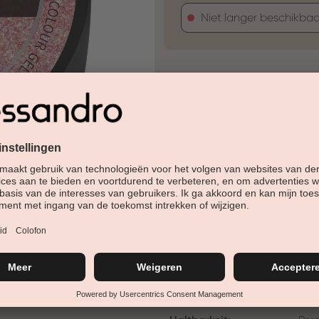
Niet langer beschikbaa
30 Tage Rückgaberech
Versandfertig in 24-48h
Jetzt shoppen - bezahl
Beschreibung
De nieuwste generatie kleurge
uit en overtuigt met een hoge 
Farb-Cluster:
Gold