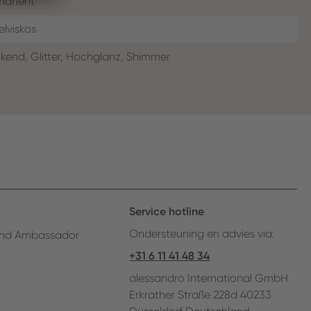
manent
elviskos
kend, Glitter, Hochglanz, Shimmer
Service hotline
Ondersteuning en advies via:
nd Ambassador
+31 6 11 41 48 34
alessandro International GmbH
Erkrather Straße 228d 40233