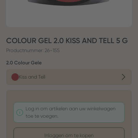
COLOUR GEL 2.0 KISS AND TELL 5 G
Productnummer:
26-155
Selecteer
2.0 Colour Gele
Kiss and Tell
Log in om artikelen aan uw winkelwagen
toe te voegen.
Inloggen om te kopen