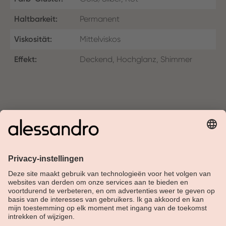
Haltbarkeit:
Permanent
Viskosität:
Mittelviskos
Effekt:
Deckend, Hochglanz, Shimmer
Over Alessandro
Shop
Klantenservice