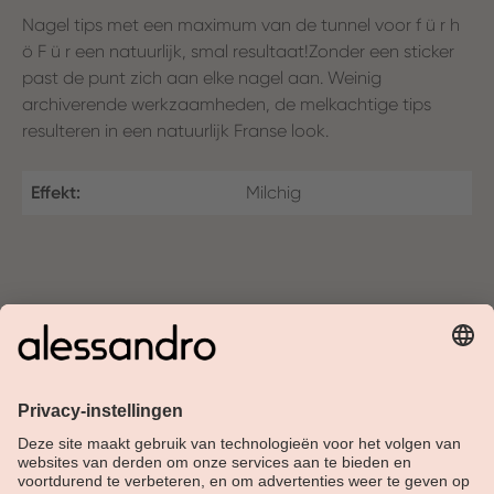
Nagel tips met een maximum van de tunnel voor f ü r h
ö F ü r een natuurlijk, smal resultaat!Zonder een sticker
past de punt zich aan elke nagel aan. Weinig
archiverende werkzaamheden, de melkachtige tips
resulteren in een natuurlijk Franse look.
Effekt:
Milchig
Over Alessandro