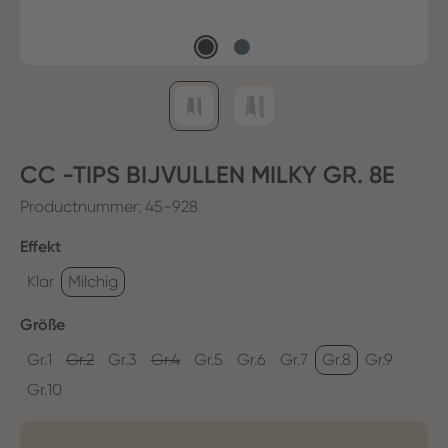
CC -TIPS BIJVULLEN MILKY GR. 8E
Productnummer:
45-928
Selecteer
Effekt
Klar
Milchig
Selecteer
Größe
Gr.1
Gr.2
Gr.3
Gr.4
Gr.5
Gr.6
Gr.7
Gr.8
Gr.9
Gr.10