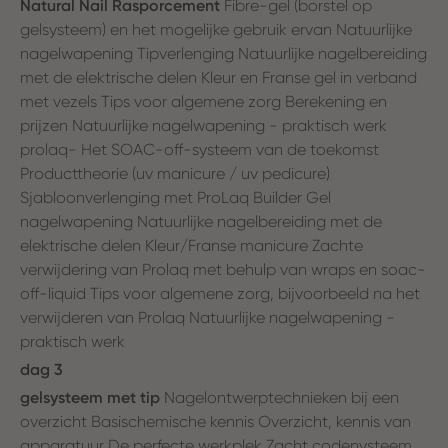
Natural Nail Rasporcement
Fibre-gel (borstel op
gelsysteem) en het mogelijke gebruik ervan Natuurlijke
nagelwapening Tipverlenging Natuurlijke nagelbereiding
met de elektrische delen Kleur en Franse gel in verband
met vezels Tips voor algemene zorg Berekening en
prijzen Natuurlijke nagelwapening - praktisch werk
prolaq- Het SOAC-off-systeem van de toekomst
Producttheorie (uv manicure / uv pedicure)
Sjabloonverlenging met ProLaq Builder Gel
nagelwapening Natuurlijke nagelbereiding met de
elektrische delen Kleur/Franse manicure Zachte
verwijdering van Prolaq met behulp van wraps en soac-
off-liquid Tips voor algemene zorg, bijvoorbeeld na het
verwijderen van Prolaq Natuurlijke nagelwapening -
praktisch werk
dag 3
gelsysteem met tip
Nagelontwerptechnieken bij een
overzicht Basischemische kennis Overzicht, kennis van
apparatuur De perfecte werkplek Zacht codenysteem