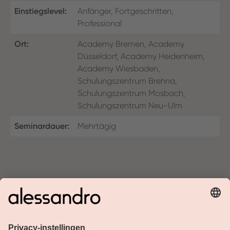
Einstiegslevel:
Anfänger, Fortgeschritten,
Professional
Ort:
Academy Bremen, Academy
Düsseldorf, Academy Heidenheim,
Academy Wiesbaden,
Schulungszentrum Brehna,
Schulungszentrum Mosbach,
Schulungszentrum Neu-Ulm
Seminardauer:
Mehrtägig