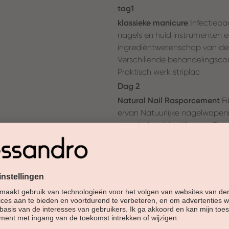
tag1
klassieke manicure
Infectiepa
nagels en huid instrumenten 
ingrediëntwetenschap van de
Verschillende behandelingsco
Praktisch werk striplac
Dag 2
Natural Nail Rasporcement
F
ervan Natuurlijke nagelwapeni
elektrische delen Kleur en Fr
Berekening en prijzen Natuur
off-systeem van de toekomst 
Sjabloonverlenging met ProLa
met de elektrische delen Kleu
behulp van wraps en soac-off-
verwijderen van Prolaq Natuur
dag 3
gelsysteem met tip
Nagelontw