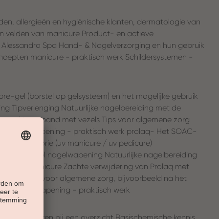
den, allergieën en hygiënische klanten, dermatologie van
en velden van manicure Product- en actieve
 Alessandro Spa Hand- & Nagelverzorging en hun gebruik
ncepten manicure - praktisch werk Schildersystemen -
ibre-gel (borstel op gelsysteem) en het mogelijke gebruik
ng Tipverlenging Natuurlijke nagelbereiding met de
anse gel in verband met vezels Tips voor algemene zorg
lijke nagelwapening - praktisch werk prolaq- Het SOAC-
Producttheorie (uv manicure / uv pedicure)
q Builder Gel nagelwapening Natuurlijke nagelbereiding
r/Franse manicure Zachte verwijdering van Prolaq met
liquid Tips voor algemene zorg, bijvoorbeeld na het
lijke nagelwapening - praktisch werk
erptechnieken bij een overzicht Basischemische kennis