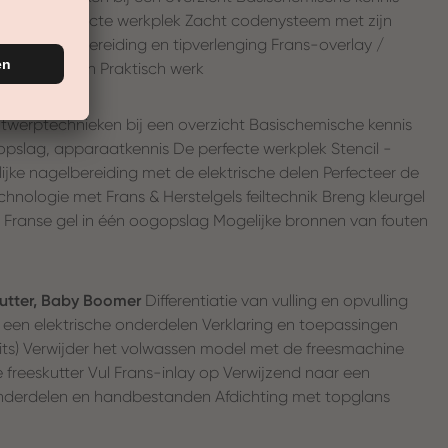
tuur De perfecte werkplek Zacht codenysteem met zijn
lijke nagelbereiding en tipverlenging Frans-overlay /
ron van fouten Praktisch werk
twerptechnieken bij een overzicht Basischemische kennis
pslag, apparaatkennis De perfecte werkplek Stencil -
lijke nagelbereiding met de elektrische delen Perfecteer de
chnologie met Frans & Herstelgels feiltechnik Breng kleurgel
 Franse gel in één oogopslag Mogelijke bronnen van fouten
 Cutter, Baby Boomer
Differentiatie van vulling en opvulling
n een elektrische onderdelen Verklaring en toepassingen
bits) Verwijder het volwassen model met de freesmachine
 freeskutter Vul Frans-inlay op Verwijzend naar een
onderdelen en handbestanden Afdichting met topglans