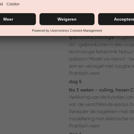
Overzicht, kennis van appara
mogelijke toepassingen Natuur
fullcolor en zegel Mogelijke b
dag 4
sjabloontechnologie
Nagelon
UV -gelproducten in één oogo
technologie feiltechnik Natuur
sjabloon Model via stencil -te
aan en verzegel met topglans
Praktisch werk
dag 5
Na 3 weken - vulling, frezen
Verklaring van de functies va
van de verschillende essays (
Verwijder de nagelriem met de
modellering met elektrische 
Praktisch werk