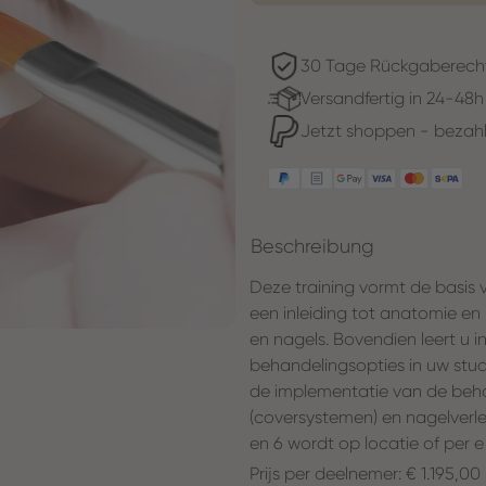
30 Tage Rückgaberech
Versandfertig in 24-48h
Jetzt shoppen - bezahl
Beschreibung
Deze training vormt de basis v
een inleiding tot anatomie en
en nagels. Bovendien leert u 
behandelingsopties in uw studio
de implementatie van de beha
(coversystemen) en nagelverl
en 6 wordt op locatie of per
Prijs per deelnemer: € 1.195,00