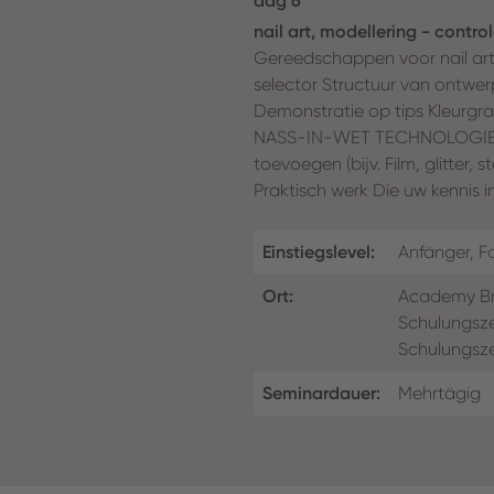
dag 6
nail art, modellering - contro
Gereedschappen voor nail art 
selector Structuur van ontwer
Demonstratie op tips Kleurgra
NASS-IN-WET TECHNOLOGIE (Ma
toevoegen (bijv. Film, glitter,
Praktisch werk Die uw kennis i
Einstiegslevel:
Anfänger, Fo
Ort:
Academy Br
Schulungsz
Schulungsz
Seminardauer:
Mehrtägig