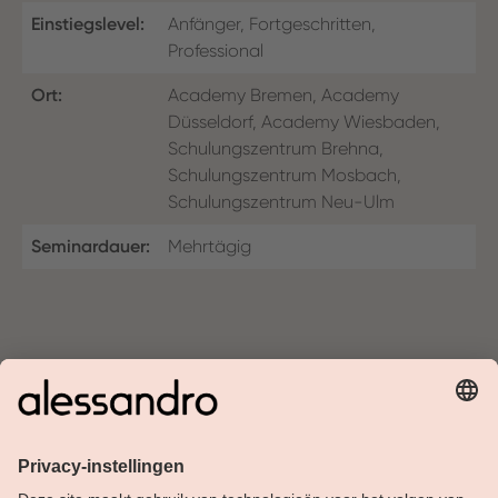
Einstiegslevel:
Anfänger, Fortgeschritten,
Professional
Ort:
Academy Bremen, Academy
Düsseldorf, Academy Wiesbaden,
Schulungszentrum Brehna,
Schulungszentrum Mosbach,
Schulungszentrum Neu-Ulm
Seminardauer:
Mehrtägig