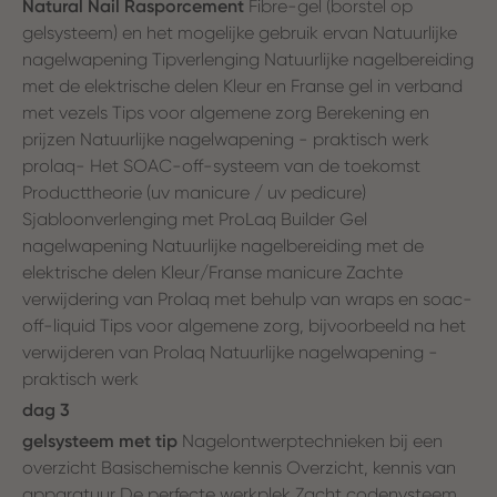
Natural Nail Rasporcement
Fibre-gel (borstel op
gelsysteem) en het mogelijke gebruik ervan Natuurlijke
nagelwapening Tipverlenging Natuurlijke nagelbereiding
met de elektrische delen Kleur en Franse gel in verband
met vezels Tips voor algemene zorg Berekening en
prijzen Natuurlijke nagelwapening - praktisch werk
prolaq- Het SOAC-off-systeem van de toekomst
Producttheorie (uv manicure / uv pedicure)
Sjabloonverlenging met ProLaq Builder Gel
nagelwapening Natuurlijke nagelbereiding met de
elektrische delen Kleur/Franse manicure Zachte
verwijdering van Prolaq met behulp van wraps en soac-
off-liquid Tips voor algemene zorg, bijvoorbeeld na het
verwijderen van Prolaq Natuurlijke nagelwapening -
praktisch werk
dag 3
gelsysteem met tip
Nagelontwerptechnieken bij een
overzicht Basischemische kennis Overzicht, kennis van
apparatuur De perfecte werkplek Zacht codenysteem