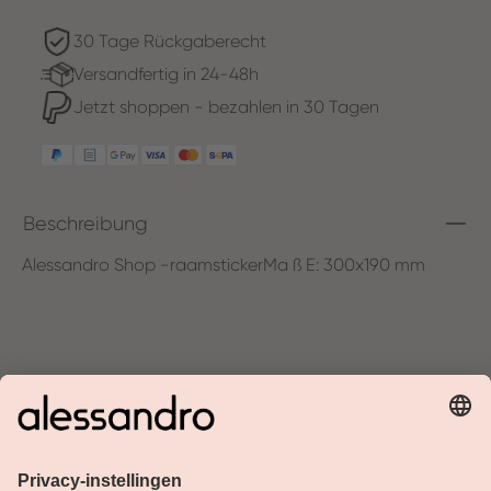
30 Tage Rückgaberecht
Versandfertig in 24-48h
Jetzt shoppen - bezahlen in 30 Tagen
Beschreibung
Alessandro Shop -raamstickerMa ß E: 300x190 mm