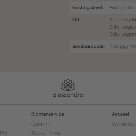
Einstiegslevel:
Fortgeschri
Ort:
Academy Br
Schulungsz
Schulungsz
Seminardauer:
Eintägig, M
Klantenservice
Actueel
Contact
Werde Bra
 Pro
Studio-finder