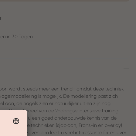
t
en in 30 Tagen
loon wordt steeds meer een trend- omdat deze techniek
Nagelmodellering is mogelijk. De modellering past zich
l aan, de nagels zien er natuurlijker uit en zijn nog
gie. Als onderdeel van de 2-daagse intensieve training
bewerkt, zodat u een goed onderbouwde kennis van de
jgen. Alle geltechnieken (sjabloon, Frans-in en overlay)
 geoefend. Bovendien leert u veel interessante feiten over