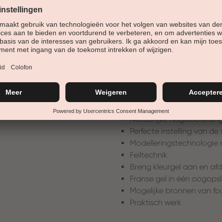
de chemische samenstelling v
Wat zal ik leren?
dag 1
Nagel waardigheidstechn
Basischemische kennis
UV -gelproducten in één
De perfecte werkplek
Stencil -technologie
Feiltechnik
Natuurlijke nagelbereidin
Perfecte instelling van de
Modelleringstechnologie 
Feiltechnik
Breng kleurgel aan en af
Franse gel in één oogops
Mogelijke bronnen van fo
Praktisch werk