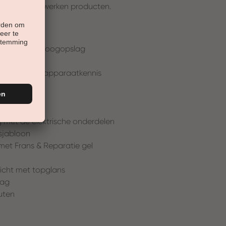
an de te verwerken producten.
ieken in één oogopslag
 oogopslag, apparaatkennis
g met de elektrische onderdelen
 sjabloon
met Frans & Reparatie gel
dicht met topglans
lag
uten