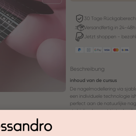
30 Tage Rückgaberech
Versandfertig in 24-48h
Jetzt shoppen - bezahl
Beschreibung
inhoud van de cursus
De nagelmodellering via sjab
een individuele technologie is
perfect aan de natuurlijke nage
stabieler dan met tiptechnolo
wordt het uiterst praktisch 
behandelingsprocessen kunt kri
worden expliciet op het model