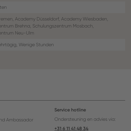
tten
emen, Academy Düsseldorf, Academy Wiesbaden,
entrum Brehna, Schulungszentrum Mosbach,
entrum Neu-Ulm
ehrtägig, Wenige Stunden
Service hotline
Ondersteuning en advies via:
nd Ambassador
+31 6 11 41 48 34