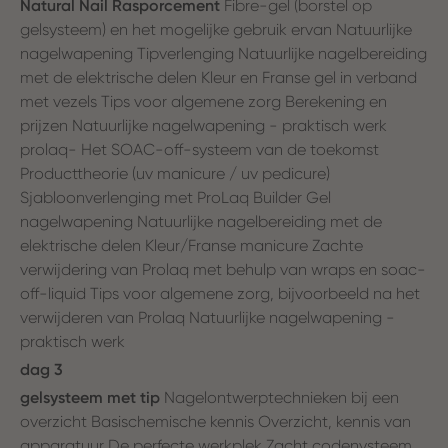
Natural Nail Rasporcement
Fibre-gel (borstel op
gelsysteem) en het mogelijke gebruik ervan Natuurlijke
nagelwapening Tipverlenging Natuurlijke nagelbereiding
met de elektrische delen Kleur en Franse gel in verband
met vezels Tips voor algemene zorg Berekening en
prijzen Natuurlijke nagelwapening - praktisch werk
prolaq- Het SOAC-off-systeem van de toekomst
Producttheorie (uv manicure / uv pedicure)
Sjabloonverlenging met ProLaq Builder Gel
nagelwapening Natuurlijke nagelbereiding met de
elektrische delen Kleur/Franse manicure Zachte
verwijdering van Prolaq met behulp van wraps en soac-
off-liquid Tips voor algemene zorg, bijvoorbeeld na het
verwijderen van Prolaq Natuurlijke nagelwapening -
praktisch werk
dag 3
gelsysteem met tip
Nagelontwerptechnieken bij een
overzicht Basischemische kennis Overzicht, kennis van
apparatuur De perfecte werkplek Zacht codenysteem