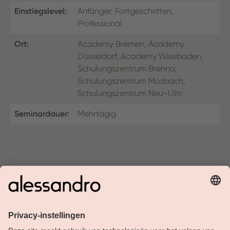
Einstiegslevel:
Anfänger, Fortgeschritten,
Professional
Ort:
Academy Bremen, Academy
Düsseldorf, Academy Wiesbaden,
Schulungszentrum Brehna,
Schulungszentrum Mosbach,
Schulungszentrum Neu-Ulm
Seminardauer:
Mehrtägig