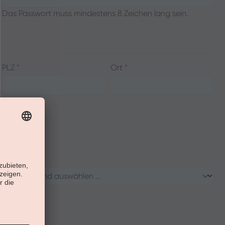
Das Passwort muss mindestens 8 Zeichen lang sein.
PLZ
*
Ort
*
Bundesland