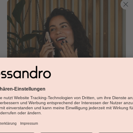
Ihre Adresse
Straße und Hausnummer
*
Adresszusatz 1
Land
*
Telefonnummer
Abonniere jetzt unseren Newsletter