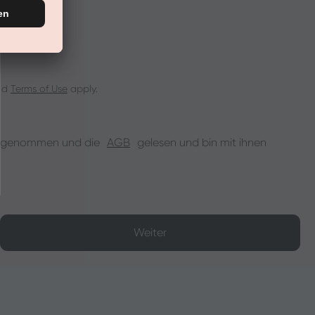
nd
Terms of Use
apply.
s genommen und die
AGB
gelesen und bin mit ihnen
Weiter