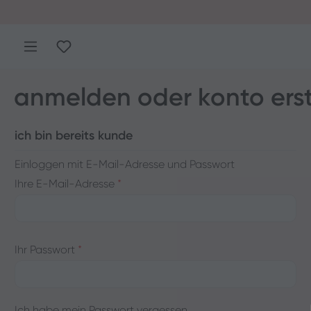
 Hauptinhalt springen
Zur Suche springen
Zur Hauptnavigation springen
Du hast 0 Produkte auf dem Merkzettel
anmelden oder konto erst
ich bin bereits kunde
Einloggen mit E-Mail-Adresse und Passwort
Ihre E-Mail-Adresse
*
Ihr Passwort
*
Ich habe mein Passwort vergessen.