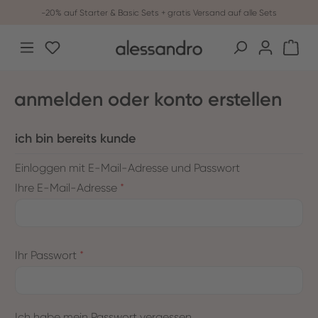
-20% auf Starter & Basic Sets + gratis Versand auf alle Sets
Zum Hauptinhalt springen
Du hast 0 Produkte auf dem Merkzettel
War
anmelden oder konto erstellen
ich bin bereits kunde
Einloggen mit E-Mail-Adresse und Passwort
Ihre E-Mail-Adresse
*
Ihr Passwort
*
Ich habe mein Passwort vergessen.