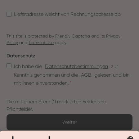
Lieferadresse weicht von Rechnungsadresse ab.
This site is protected by
Friendly Captcha
and its
Privacy
Policy
and
Terms of Use
apply.
Datenschutz
Ich habe die
Datenschutzbestimmungen
zur
Kenntnis genommen und die
AGB
gelesen und bin
mit ihnen einverstanden.
*
Die mit einem Stern (*) markierten Felder sind
Pflichtfelder.
Weiter